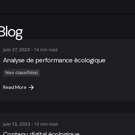
Posted by
Blog
Marc Cheng
juin 27, 2023
14 min read
Analyse de performance écologique
Non classifié(e)
Read More
Posted by
Marc Cheng
juin 13, 2023
14 min read
Contenu digital écologique