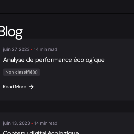
Posted by
Blog
Marc Cheng
juin 27, 2023
14 min read
Analyse de performance écologique
Non classifié(e)
Read More
Posted by
Marc Cheng
juin 13, 2023
14 min read
Contenu digital écologique